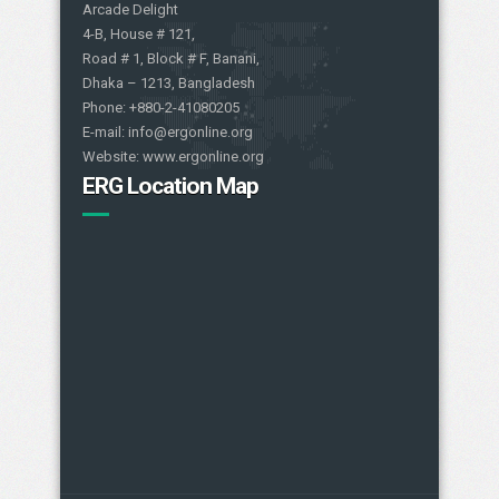
Arcade Delight
4-B, House # 121,
Road # 1, Block # F, Banani,
Dhaka – 1213, Bangladesh
Phone: +880-2-41080205
E-mail: info@ergonline.org
Website: www.ergonline.org
ERG Location Map