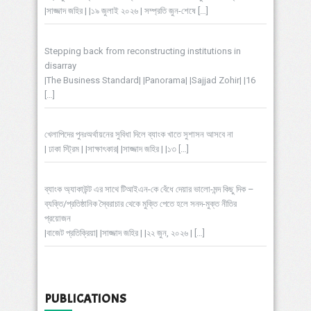
|সাজ্জাদ জহির | |১৯ জুলাই ২০২৬ | সম্প্রতি জুন-শেষে
[…]
Stepping back from reconstructing institutions in
disarray
|The Business Standard| |Panorama| |Sajjad Zohir| |16
[…]
খেলাপিদের পুনঃঅর্থায়নের সুবিধা দিলে ব্যাংক খাতে সুশাসন আসবে না
| ঢাকা স্ট্রিম | |সাক্ষাৎকার| |সাজ্জাদ জহির | |১৩
[…]
ব্যাংক অ্যাকাউন্ট এর সাথে টিআইএন-কে বেঁধে দেয়ার ভালো-মন্দ কিছু দিক –
ব্যক্তি/প্রতিষ্ঠানিক স্বৈরাচার থেকে মুক্তি পেতে হলে সনদ-মুক্ত নীতির
প্রয়োজন
|বাজেট প্রতিক্রিয়া| |সাজ্জাদ জহির | |২২ জুন, ২০২৬ |
[…]
PUBLICATIONS