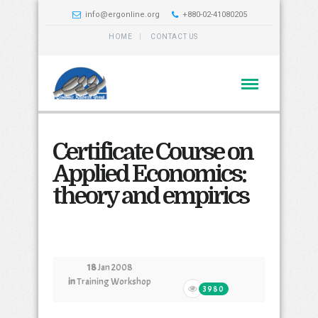
info@ergonline.org
+880-02-41080205
HOME
CONTACT US
Certificate Course on
Applied Economics:
theory and empirics
18
Jan 2008
in
Training Workshop
3980