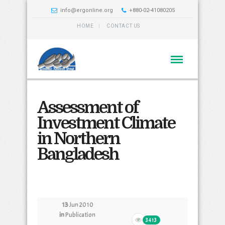
info@ergonline.org
+880-02-41080205
HOME
CONTACT US
Assessment of
Investment Climate
in Northern
Bangladesh
13
Jun 2010
in
Publication
3413