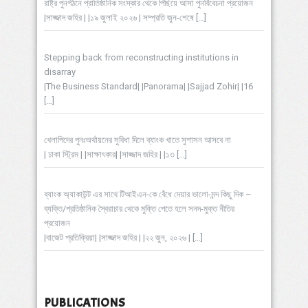
রাষ্ট্র পুনর্গঠনে প্রাতিষ্ঠানিক সংস্কার থেকে পিছিয়ে আসা পুনর্বিবেচনা প্রয়োজন
|সাজ্জাদ জহির | |১৯ জুলাই ২০২৬ | সম্প্রতি জুন-শেষে
[…]
Stepping back from reconstructing institutions in
disarray
|The Business Standard| |Panorama| |Sajjad Zohir| |16
[…]
খেলাপিদের পুনঃঅর্থায়নের সুবিধা দিলে ব্যাংক খাতে সুশাসন আসবে না
| ঢাকা স্ট্রিম | |সাক্ষাৎকার| |সাজ্জাদ জহির | |১৩
[…]
ব্যাংক অ্যাকাউন্ট এর সাথে টিআইএন-কে বেঁধে দেয়ার ভালো-মন্দ কিছু দিক –
ব্যক্তি/প্রতিষ্ঠানিক স্বৈরাচার থেকে মুক্তি পেতে হলে সনদ-মুক্ত নীতির
প্রয়োজন
|বাজেট প্রতিক্রিয়া| |সাজ্জাদ জহির | |২২ জুন, ২০২৬ |
[…]
PUBLICATIONS