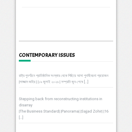
CONTEMPORARY ISSUES
রাষ্ট্র পুনর্গঠনে প্রাতিষ্ঠানিক সংস্কার থেকে পিছিয়ে আসা পুনর্বিবেচনা প্রয়োজন
|সাজ্জাদ জহির | |১৯ জুলাই ২০২৬ | সম্প্রতি জুন-শেষে
[…]
Stepping back from reconstructing institutions in
disarray
|The Business Standard| |Panorama| |Sajjad Zohir| |16
[…]