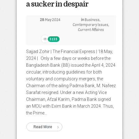
a sucker in despair
28
May 2024
in
Business
,
Contemporary Issues
,
Current Affaires
3235
Sajjad Zohir | The Financial Express | 18 May,
2024 | Only a few days or weeks before the
Bangladesh Bank (BB) issued the April 4, 2024
circular, introducing guidelines for both
voluntary and compulsory mergers, the
Chairman of the ailing Padma Bank, M. Nafeez
Sarafat resigned. Under a new Acting Vice
Chairman, Afzal Karim, Padma Bank signed
an MOU with Exim Bank in March 2024. Thus,
the Prime...
Read More