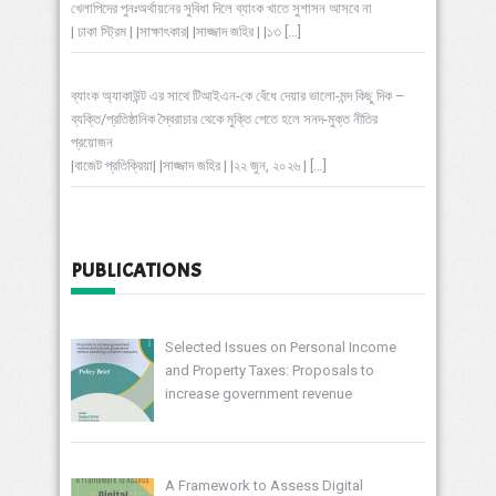
খেলাপিদের পুনঃঅর্থায়নের সুবিধা দিলে ব্যাংক খাতে সুশাসন আসবে না
| ঢাকা স্ট্রিম | |সাক্ষাৎকার| |সাজ্জাদ জহির | |১৩
[…]
ব্যাংক অ্যাকাউন্ট এর সাথে টিআইএন-কে বেঁধে দেয়ার ভালো-মন্দ কিছু দিক –
ব্যক্তি/প্রতিষ্ঠানিক স্বৈরাচার থেকে মুক্তি পেতে হলে সনদ-মুক্ত নীতির
প্রয়োজন
|বাজেট প্রতিক্রিয়া| |সাজ্জাদ জহির | |২২ জুন, ২০২৬ |
[…]
PUBLICATIONS
Selected Issues on Personal Income
and Property Taxes: Proposals to
increase government revenue
A Framework to Assess Digital