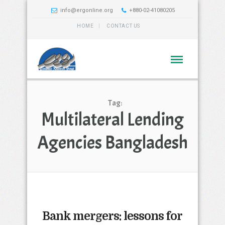
info@ergonline.org
+880-02-41080205
HOME
CONTACT US
Tag:
Multilateral Lending
Agencies Bangladesh
Bank mergers: lessons for