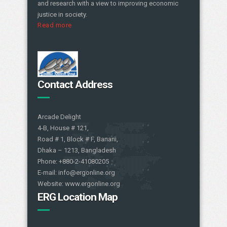
and research with a view to improving economic
justice in society.
Read more
Contact Address
Arcade Delight
4-B, House # 121,
Road # 1, Block # F, Banani,
Dhaka – 1213, Bangladesh
Phone: +880-2-41080205
E-mail: info@ergonline.org
Website: www.ergonline.org
ERG Location Map