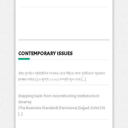
CONTEMPORARY ISSUES
রাষ্ট্র পুনর্গঠনে প্রাতিষ্ঠানিক সংস্কার থেকে পিছিয়ে আসা পুনর্বিবেচনা প্রয়োজন
|সাজ্জাদ জহির | |১৯ জুলাই ২০২৬ | সম্প্রতি জুন-শেষে
[…]
Stepping back from reconstructing institutions in
disarray
|The Business Standard| |Panorama| |Sajjad Zohir| |16
[…]