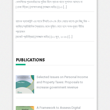
খেলাপিদের পুনঃঅর্থায়নের সুবিধা দিলে ব্যাংক খাতে সুশাসন আসবে না
| ঢাকা স্ট্রিম | |সাক্ষাৎকার| |সাজ্জাদ জহির | |১৩
[…]
ব্যাংক অ্যাকাউন্ট এর সাথে টিআইএন-কে বেঁধে দেয়ার ভালো-মন্দ কিছু দিক –
ব্যক্তি/প্রতিষ্ঠানিক স্বৈরাচার থেকে মুক্তি পেতে হলে সনদ-মুক্ত নীতির
প্রয়োজন
|বাজেট প্রতিক্রিয়া| |সাজ্জাদ জহির | |২২ জুন, ২০২৬ |
[…]
PUBLICATIONS
Selected Issues on Personal Income
and Property Taxes: Proposals to
increase government revenue
A Framework to Assess Digital