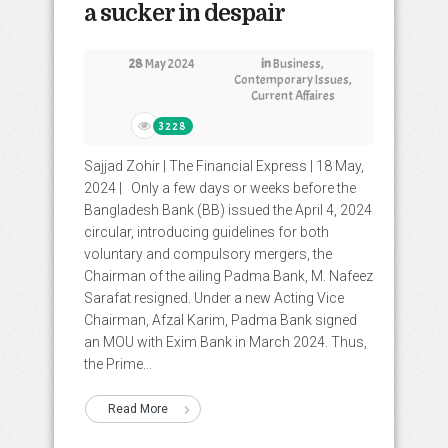
a sucker in despair
28
May 2024
in
Business
,
Contemporary Issues
,
Current Affaires
3228
Sajjad Zohir | The Financial Express | 18 May,
2024 | Only a few days or weeks before the
Bangladesh Bank (BB) issued the April 4, 2024
circular, introducing guidelines for both
voluntary and compulsory mergers, the
Chairman of the ailing Padma Bank, M. Nafeez
Sarafat resigned. Under a new Acting Vice
Chairman, Afzal Karim, Padma Bank signed
an MOU with Exim Bank in March 2024. Thus,
the Prime...
Read More