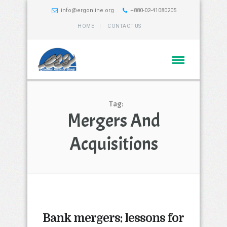
info@ergonline.org
+880-02-41080205
HOME
CONTACT US
Tag:
Mergers And
Acquisitions
Bank mergers: lessons for