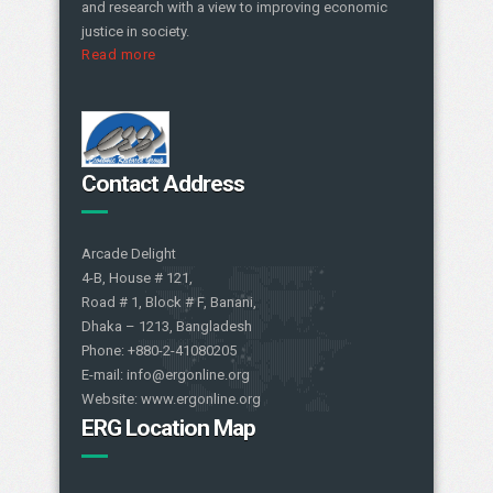
and research with a view to improving economic
justice in society.
Read more
Contact Address
Arcade Delight
4-B, House # 121,
Road # 1, Block # F, Banani,
Dhaka – 1213, Bangladesh
Phone: +880-2-41080205
E-mail: info@ergonline.org
Website: www.ergonline.org
ERG Location Map