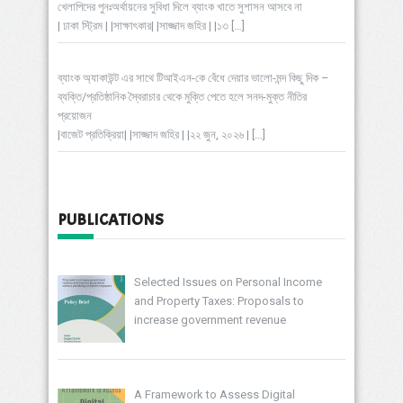
খেলাপিদের পুনঃঅর্থায়নের সুবিধা দিলে ব্যাংক খাতে সুশাসন আসবে না
| ঢাকা স্ট্রিম | |সাক্ষাৎকার| |সাজ্জাদ জহির | |১৩
[…]
ব্যাংক অ্যাকাউন্ট এর সাথে টিআইএন-কে বেঁধে দেয়ার ভালো-মন্দ কিছু দিক –
ব্যক্তি/প্রতিষ্ঠানিক স্বৈরাচার থেকে মুক্তি পেতে হলে সনদ-মুক্ত নীতির
প্রয়োজন
|বাজেট প্রতিক্রিয়া| |সাজ্জাদ জহির | |২২ জুন, ২০২৬ |
[…]
PUBLICATIONS
Selected Issues on Personal Income
and Property Taxes: Proposals to
increase government revenue
A Framework to Assess Digital