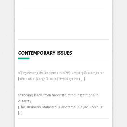
CONTEMPORARY ISSUES
রাষ্ট্র পুনর্গঠনে প্রাতিষ্ঠানিক সংস্কার থেকে পিছিয়ে আসা পুনর্বিবেচনা প্রয়োজন
|সাজ্জাদ জহির | |১৯ জুলাই ২০২৬ | সম্প্রতি জুন-শেষে
[…]
Stepping back from reconstructing institutions in
disarray
|The Business Standard| |Panorama| |Sajjad Zohir| |16
[…]