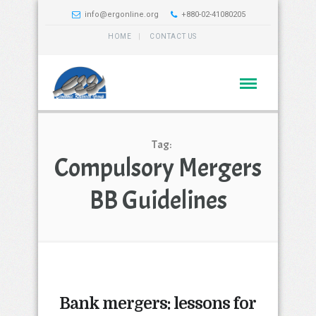
info@ergonline.org
+880-02-41080205
HOME
CONTACT US
Tag:
Compulsory Mergers
BB Guidelines
Bank mergers: lessons for