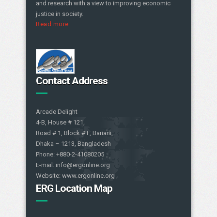
and research with a view to improving economic
justice in society.
Read more
Contact Address
Arcade Delight
4-B, House # 121,
Road # 1, Block # F, Banani,
Dhaka – 1213, Bangladesh
Phone: +880-2-41080205
E-mail: info@ergonline.org
Website: www.ergonline.org
ERG Location Map