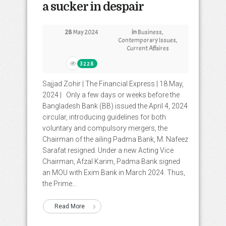
a sucker in despair
28
May 2024
in
Business
,
Contemporary Issues
,
Current Affaires
3228
Sajjad Zohir | The Financial Express | 18 May,
2024 | Only a few days or weeks before the
Bangladesh Bank (BB) issued the April 4, 2024
circular, introducing guidelines for both
voluntary and compulsory mergers, the
Chairman of the ailing Padma Bank, M. Nafeez
Sarafat resigned. Under a new Acting Vice
Chairman, Afzal Karim, Padma Bank signed
an MOU with Exim Bank in March 2024. Thus,
the Prime...
Read More