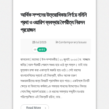
আর্থিক সম্পদের উত্তরাধিকার নির্ণয়ে নমিনি
প্রথা ও ওয়ারিশ ব্যবস্থার বৈপরীত্য নিরসন
প্রয়োজন
23
Jul 2023
in
Contemporary Issues
4495
কালবেলা | মতামত | উপ-সম্পাদকীয় | ২২ জুলাই ২০২৩ | ড. সাজ্জাদ
জহির | বয়স পঁয়ষট্টি পেরুলে সঞ্চয় হয়ে ওঠে মূল সম্বল। তাই তার
মূল্যমান রক্ষা করা একান্তই জরুরি হয়ে ওঠে। সেই বয়সের
বাংলাদেশিদের স্বার্থে এই নিবন্ধটি, যদিও অনেক তরুণ
সঞ্চয়কারীদের জন্য বিষয়টি প্রাসঙ্গিক হতে পারে। একইসঙ্গে তিনটি
ক্ষেত্র বা বিভাগের কর্মকাণ্ডে সমন্বয় সাধনের উদ্দেশ্যেও নিবন্ধ
শেষে কিছু পরামর্শ রয়েছে। যে ধরনের সমস্যার সম্মুখীন হওয়ার
পরিপ্রেক্ষিতে এই নিবন্ধটি রচিত, তার...
Read More