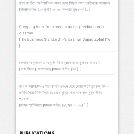
রাষ্ট্র পুনর্গঠনে প্রাতিষ্ঠানিক সংস্কার থেকে পিছিয়ে আসা পুনর্বিবেচনা প্রয়োজন
|সাজ্জাদ জহির | |১৯ জুলাই ২০২৬ | সম্প্রতি জুন-শেষে
[…]
Stepping back from reconstructing institutions in
disarray
|The Business Standard| |Panorama| |Sajjad Zohir| |16
[…]
খেলাপিদের পুনঃঅর্থায়নের সুবিধা দিলে ব্যাংক খাতে সুশাসন আসবে না
| ঢাকা স্ট্রিম | |সাক্ষাৎকার| |সাজ্জাদ জহির | |১৩
[…]
ব্যাংক অ্যাকাউন্ট এর সাথে টিআইএন-কে বেঁধে দেয়ার ভালো-মন্দ কিছু দিক –
ব্যক্তি/প্রতিষ্ঠানিক স্বৈরাচার থেকে মুক্তি পেতে হলে সনদ-মুক্ত নীতির
প্রয়োজন
|বাজেট প্রতিক্রিয়া| |সাজ্জাদ জহির | |২২ জুন, ২০২৬ |
[…]
PUBLICATIONS