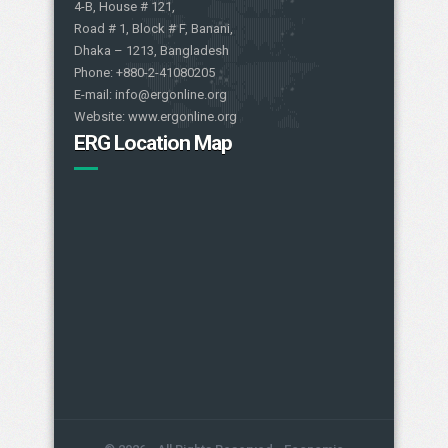
4-B, House # 121,
Road # 1, Block # F, Banani,
Dhaka – 1213, Bangladesh
Phone: +880-2-41080205
E-mail: info@ergonline.org
Website: www.ergonline.org
ERG Location Map