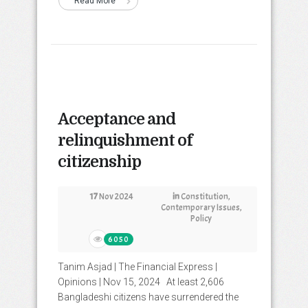
Read More
Acceptance and
relinquishment of
citizenship
17
Nov 2024
in
Constitution
,
Contemporary Issues
,
Policy
6050
Tanim Asjad | The Financial Express |
Opinions | Nov 15, 2024 At least 2,606
Bangladeshi citizens have surrendered the