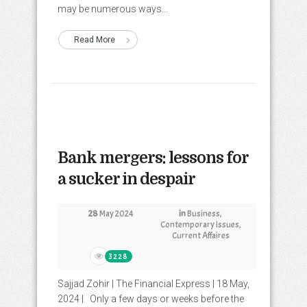
may be numerous ways...
Read More
Bank mergers: lessons for
a sucker in despair
28
May 2024
in
Business
,
Contemporary Issues
,
Current Affaires
3228
Sajjad Zohir | The Financial Express | 18 May,
2024 | Only a few days or weeks before the