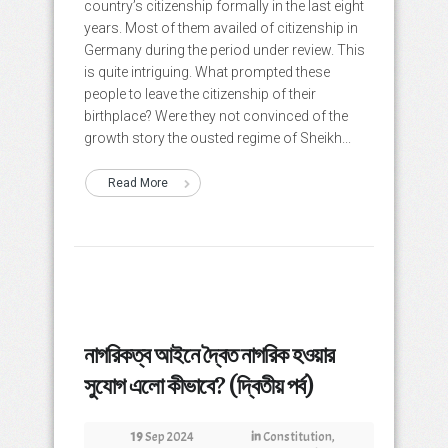
country’s citizenship formally in the last eight
years. Most of them availed of citizenship in
Germany during the period under review. This
is quite intriguing. What prompted these
people to leave the citizenship of their
birthplace? Were they not convinced of the
growth story the ousted regime of Sheikh...
Read More
নাগরিকত্ব আইনে দ্বৈত নাগরিক হওয়ার
সুযোগ এলো কীভাবে? (দ্বিতীয় পর্ব)
19
Sep 2024
in
Constitution
,