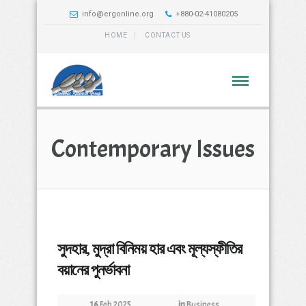
info@ergonline.org
+880-02-41080205
HOME
CONTACT US
Contemporary Issues
সুদহার, মুদ্রা বিনিময় হার এবং মূল্যস্ফীতির
বয়ানের পুনর্ভাবনা
16
Feb 2025
in
Business
,