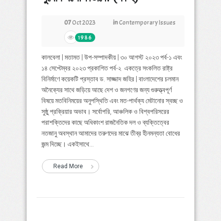
07
Oct 2023
in
Contemporary Issues
1986
কালবেলা | মতামত | উপ-সম্পাদকীয় | ৩০ আগস্ট ২০২৩ পর্ব-১ এবং
১৪ সেপ্টেম্বর ২০২৩ প্রকাশিত পর্ব-২ একত্রে সংকলিত রাষ্ট্র
বিনির্মাণে কয়েকটি প্রস্তাব ড. সাজ্জাদ জহির | বাংলাদেশের চলমান
অনৈক্যের সাথে জড়িয়ে আছে দেশ ও জনগণের জন্য গুরুত্ত্বপূর্ণ
বিষয়ে মতবিনিময়ের অনুপস্থিতি এবং মত-পার্থক্য মেটানোর স্বচ্ছ ও
সুষ্ঠু প্রক্রিয়ার অভাব। সর্বোপরি, আঞ্চলিক ও বিশ্বপরিসরের
পরাশক্তিদের কাছে অধিকাংশ রাজনৈতিক দল ও ব্যক্তিত্বের
নতজানু অবস্থান আমাদের তরুণদের মাঝে তীব্র হীনমন্যতা বোধের
জন্ম দিচ্ছে। একইসাথে...
Read More