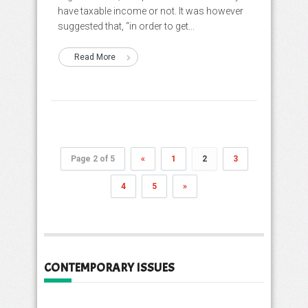
have taxable income or not. It was however
suggested that, “in order to get...
Read More
Page 2 of 5
«
1
2
3
4
5
»
CONTEMPORARY ISSUES