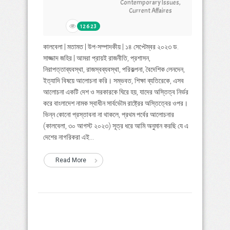
Contemporary Issues
,
Current Affaires
12623
কালবেলা | মতামত | উপ-সম্পাদকীয় | ১৪ সেপ্টেম্বর ২০২৩ ড.
সাজ্জাদ জহির | আমরা প্রায়ই রাজনীতি, প্রশাসন,
নিরাপত্তাব্যবস্থা, রাজস্বব্যবস্থা, পরিকল্পনা, বৈদেশিক লেনদেন,
ইত্যাদি বিষয়ে আলোচনা করি। সম্ভবত, শিক্ষা ব্যতিরেকে, এসব
আলোচনা একটি দেশ ও সরকারকে ঘিরে হয়, যাদের অস্তিত্ব নির্ভর
করে বাংলাদেশ নামক স্বাধীন সার্বভৌম রাষ্ট্রের অস্তিত্বের ওপর।
ভিন্ন কোনো প্রস্তাবনা না থাকলে, প্রথম পর্বের আলোচনার
(কালবেলা, ৩০ আগস্ট ২০২৩) সূত্র ধরে আমি অনুমান করছি যে এ
দেশের নাগরিকরা এই...
Read More