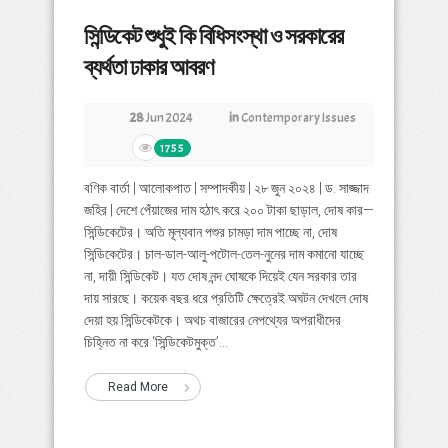
সিন্ডিকেট শুধুই কি বিধিসংস্থা ও সরকারের
ব্যর্থতা ঢাকার আবরণ
28
Jun 2024
in
Contemporary Issues
1755
বণিক বার্তা | আলোকপাত | সম্পাদকীয় | ২৮ জুন ২০২৪ | ড. সাজ্জাদ
জহির | দেশে পেঁয়াজের দাম হঠাৎ করে ২০০ টাকা ছাড়াল, দোষ কার—
সিন্ডিকেটের। অতি মূল্যবান পশুর চামড়া দাম পাচ্ছে না, দোষ
সিন্ডিকেটের। চাল-ডাল-আলু-পটোল-তেল-নুনের দাম কমানো যাচ্ছে
না, দায়ী সিন্ডিকেট। যত দোষ নন্দ ঘোষকে দিয়েই যেন সরকার তার
দায় সারছে। কয়েক বছর ধরে প্রতিটি ক্ষেত্রেই অঘটন দেখলে দোষ
দেয়া হয় সিন্ডিকেটকে। অথচ বাজারের নেপথ্যের অপরাধীদের
চিহ্নিত না করে ‘সিন্ডিকেটমুক্ত’...
Read More