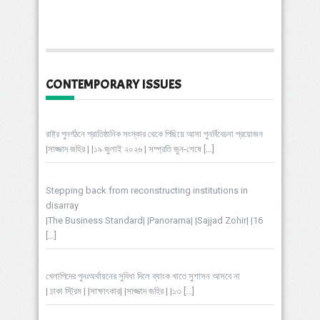
CONTEMPORARY ISSUES
রাষ্ট্র পুনর্গঠনে প্রাতিষ্ঠানিক সংস্কার থেকে পিছিয়ে আসা পুনর্বিবেচনা প্রয়োজন
|সাজ্জাদ জহির | |১৯ জুলাই ২০২৬ | সম্প্রতি জুন-শেষে
[…]
Stepping back from reconstructing institutions in
disarray
|The Business Standard| |Panorama| |Sajjad Zohir| |16
[…]
খেলাপিদের পুনঃঅর্থায়নের সুবিধা দিলে ব্যাংক খাতে সুশাসন আসবে না
| ঢাকা স্ট্রিম | |সাক্ষাৎকার| |সাজ্জাদ জহির | |১৩
[…]