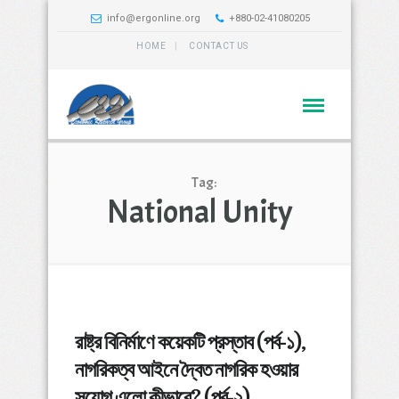
info@ergonline.org
+880-02-41080205
HOME
CONTACT US
Tag:
National Unity
রাষ্ট্র বিনির্মাণে কয়েকটি প্রস্তাব (পর্ব-১),
নাগরিকত্ব আইনে দ্বৈত নাগরিক হওয়ার
সুযোগ এলো কীভাবে? (পর্ব-২)