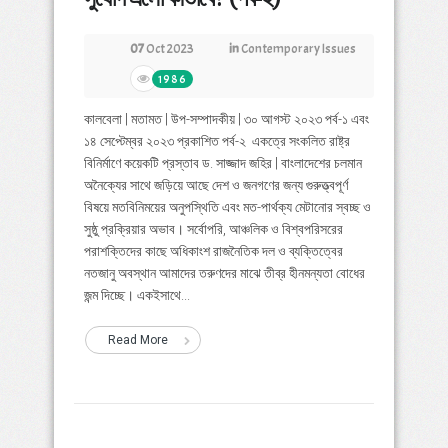
07
Oct 2023
in
Contemporary Issues
1986
কালবেলা | মতামত | উপ-সম্পাদকীয় | ৩০ আগস্ট ২০২৩ পর্ব-১ এবং
১৪ সেপ্টেম্বর ২০২৩ প্রকাশিত পর্ব-২ একত্রে সংকলিত রাষ্ট্র
বিনির্মাণে কয়েকটি প্রস্তাব ড. সাজ্জাদ জহির | বাংলাদেশের চলমান
অনৈক্যের সাথে জড়িয়ে আছে দেশ ও জনগণের জন্য গুরুত্ত্বপূর্ণ
বিষয়ে মতবিনিময়ের অনুপস্থিতি এবং মত-পার্থক্য মেটানোর স্বচ্ছ ও
সুষ্ঠু প্রক্রিয়ার অভাব। সর্বোপরি, আঞ্চলিক ও বিশ্বপরিসরের
পরাশক্তিদের কাছে অধিকাংশ রাজনৈতিক দল ও ব্যক্তিত্বের
নতজানু অবস্থান আমাদের তরুণদের মাঝে তীব্র হীনমন্যতা বোধের
জন্ম দিচ্ছে। একইসাথে...
Read More