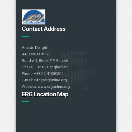
Contact Address
Arcade Delight
4-B, House # 121,
Road # 1, Block # F, Banani,
Dhaka – 1213, Bangladesh
Phone: +880-2-41080205
E-mail: info@ergonline.org
Website: www.ergonline.org
ERG Location Map