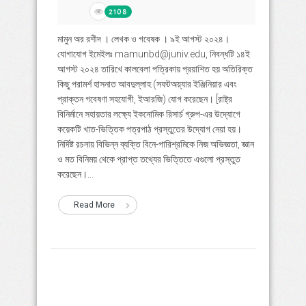
2108
মামুন অর রশীদ । লেখক ও গবেষক । ৯ই আগস্ট ২০২৪।
যোগাযোগ ইমেইলঃ mamunbd@juniv.edu, নিবন্ধটি ১৪ই
আগস্ট ২০২৪ তারিখে কালবেলা পত্রিকায় প্রয়াশিত হয় অতিরিক্ত
কিছু পরামর্শ হাসনাত আবদুল্লাহ (সফটঅয়্যার ইঞ্জিনিয়ার এবং
প্রাক্তন গবেষণা সহযোগী, ইআরজি) যোগ করেছেন। [রাষ্ট্র
বিনির্মানে সহায়তার লক্ষ্যে ইকনোমিক রিসার্চ গ্রুপ-এর উদ্যোগে
কয়েকটি খাত-ভিত্তিক পত্রপাঠ প্রস্তুতের উদ্যোগ নেয়া হয়।
নির্দিষ্ট রচনায় বিভিন্ন ব্যক্তি বিনে-পারিশ্রমিকে নিজ অভিজ্ঞতা, জ্ঞান
ও মত বিনিময় থেকে প্রাপ্ত তথ্যের ভিত্তিতে এগুলো প্রস্তুত
করেছেন।...
Read More