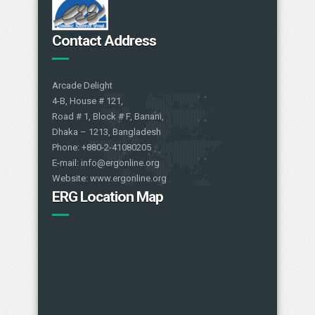
Contact Address
Arcade Delight
4-B, House # 121,
Road # 1, Block # F, Banani,
Dhaka – 1213, Bangladesh
Phone: +880-2-41080205
E-mail: info@ergonline.org
Website: www.ergonline.org
ERG Location Map