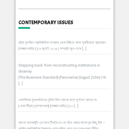
CONTEMPORARY ISSUES
রাষ্ট্র পুনর্গঠনে প্রাতিষ্ঠানিক সংস্কার থেকে পিছিয়ে আসা পুনর্বিবেচনা প্রয়োজন
|সাজ্জাদ জহির | |১৯ জুলাই ২০২৬ | সম্প্রতি জুন-শেষে
[…]
Stepping back from reconstructing institutions in
disarray
|The Business Standard| |Panorama| |Sajjad Zohir| |16
[…]
খেলাপিদের পুনঃঅর্থায়নের সুবিধা দিলে ব্যাংক খাতে সুশাসন আসবে না
| ঢাকা স্ট্রিম | |সাক্ষাৎকার| |সাজ্জাদ জহির | |১৩
[…]
ব্যাংক অ্যাকাউন্ট এর সাথে টিআইএন-কে বেঁধে দেয়ার ভালো-মন্দ কিছু দিক –
ব্যক্তি/প্রতিষ্ঠানিক স্বৈরাচার থেকে মুক্তি পেতে হলে সনদ-মুক্ত নীতির