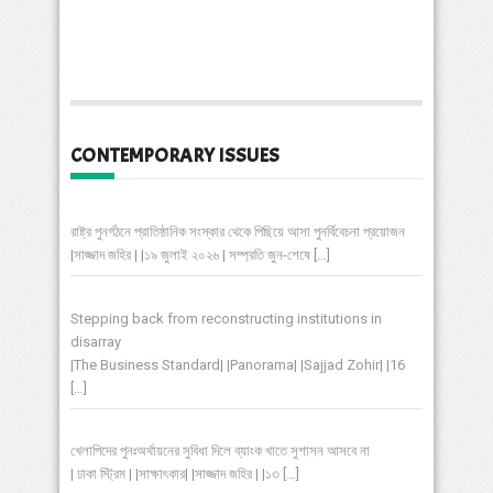
CONTEMPORARY ISSUES
রাষ্ট্র পুনর্গঠনে প্রাতিষ্ঠানিক সংস্কার থেকে পিছিয়ে আসা পুনর্বিবেচনা প্রয়োজন
|সাজ্জাদ জহির | |১৯ জুলাই ২০২৬ | সম্প্রতি জুন-শেষে
[…]
Stepping back from reconstructing institutions in
disarray
|The Business Standard| |Panorama| |Sajjad Zohir| |16
[…]
খেলাপিদের পুনঃঅর্থায়নের সুবিধা দিলে ব্যাংক খাতে সুশাসন আসবে না
| ঢাকা স্ট্রিম | |সাক্ষাৎকার| |সাজ্জাদ জহির | |১৩
[…]