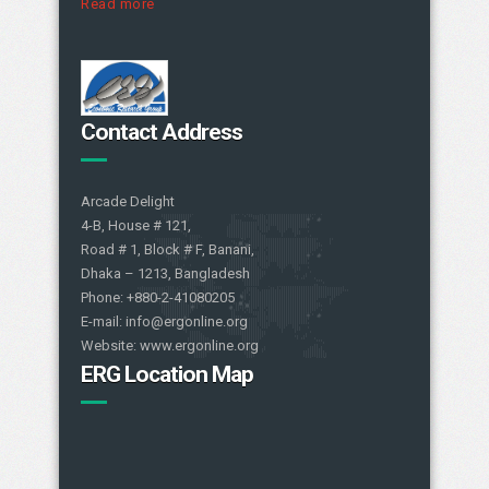
Read more
Contact Address
Arcade Delight
4-B, House # 121,
Road # 1, Block # F, Banani,
Dhaka – 1213, Bangladesh
Phone: +880-2-41080205
E-mail: info@ergonline.org
Website: www.ergonline.org
ERG Location Map