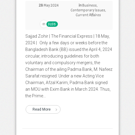
28
May 2024
in
Business
,
Contemporary Issues
,
Current Affaires
3235
Sajjad Zohir | The Financial Express | 18 May,
2024 | Only a few days or weeks before the
Bangladesh Bank (BB) issued the April 4, 2024
circular, introducing guidelines for both
voluntary and compulsory mergers, the
Chairman of the ailing Padma Bank, M. Nafeez
Sarafat resigned. Under a new Acting Vice
Chairman, Afzal Karim, Padma Bank signed
an MOU with Exim Bank in March 2024. Thus,
the Prime...
Read More