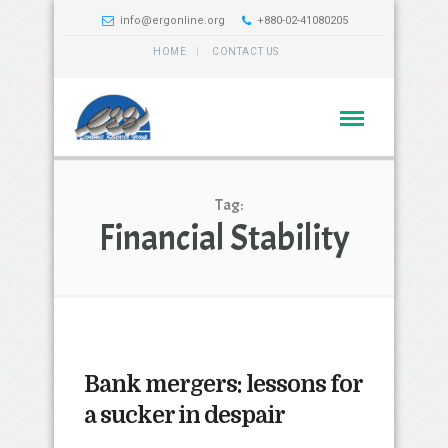
info@ergonline.org
+880-02-41080205
HOME
CONTACT US
Tag:
Financial Stability
Bank mergers: lessons for
a sucker in despair