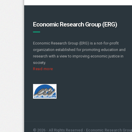
Economic Research Group (ERG)
Economic Research Group (ERG) is a not-for-profit
organization established for promoting education and
research with a view to improving economic justice in
society.
Read more
© 2026 - All Rights Reserved - Economic Research Grou