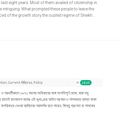
 last eight years. Most of them availed of citizenship in
e intriguing. What prompted these people to leave the
nced of the growth story the ousted regime of Sheikh...
tion
,
Current Affaires
,
Policy
2823
 পরবর্তীকালে ১৯৭২ সালের সংবিধানের সঙ্গে সংগতিপূর্ণ থেকে, যারা শুধু
ের হাতেই বাংলাদেশ নামের এই ভূখণ্ডের আইন প্রণয়ন ও শাসনভার ন্যস্ত থাকা
 নাগরিকত্ব নেওয়া ব্যক্তিরা পরামর্শক হতে পারেন, কিন্তু প্রণেতা বা শাসকের