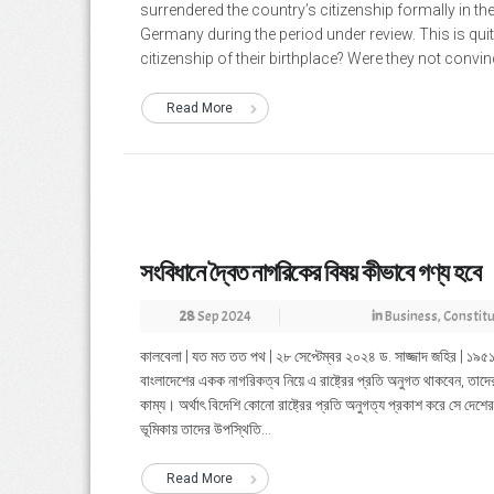
surrendered the country’s citizenship formally in the
Germany during the period under review. This is quit
citizenship of their birthplace? Were they not convi
Read More
সংবিধানে দ্বৈত নাগরিকের বিষয় কীভাবে গণ্য হবে
28
Sep 2024
in
Business
,
Constitu
কালবেলা | যত মত তত পথ | ২৮ সেপ্টেম্বর ২০২৪ ড. সাজ্জাদ জহির | ১৯৫১ ও
বাংলাদেশের একক নাগরিকত্ব নিয়ে এ রাষ্ট্রের প্রতি অনুগত থাকবেন, তাদ
কাম্য। অর্থাৎ বিদেশি কোনো রাষ্ট্রের প্রতি অনুগত্য প্রকাশ করে সে দেশের
ভূমিকায় তাদের উপস্থিতি...
Read More