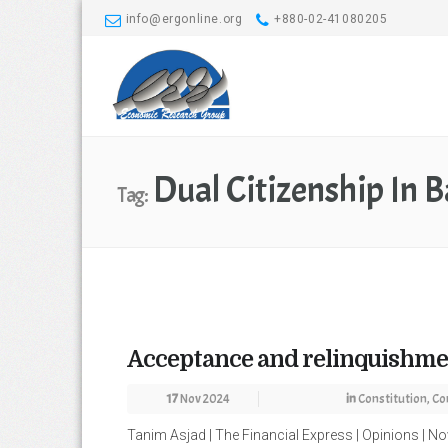
info@ergonline.org
+880-02-41080205
Dual Citizenship In 
Tag:
Acceptance and relinquishmen
17
Nov 2024
in
Constitution
,
Co
Tanim Asjad | The Financial Express | Opinions | No