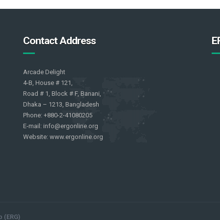
Contact Address
E
Arcade Delight
4-B, House # 121,
Road # 1, Block # F, Banani,
Dhaka – 1213, Bangladesh
Phone: +880-2-41080205
E-mail: info@ergonline.org
Website: www.ergonline.org
p (ERG)