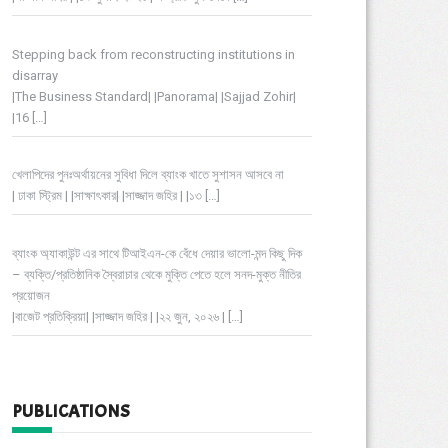
Stepping back from reconstructing institutions in
disarray
|The Business Standard| |Panorama| |Sajjad Zohir|
|16
[…]
খেলাপিদের পুনঃঅর্থায়নের সুবিধা দিলে ব্যাংক খাতে সুশাসন আসবে না
| ঢাকা স্ট্রিম | |সাক্ষাৎকার| |সাজ্জাদ জহির | |১৩
[…]
ব্যাংক অ্যাকাউন্ট এর সাথে টিআইএন-কে বেঁধে দেয়ার ভালো-মন্দ কিছু দিক
– ব্যক্তি/প্রতিষ্ঠানিক স্বৈরাচার থেকে মুক্তি পেতে হলে সনদ-মুক্ত নীতির
প্রয়োজন
|বাজেট প্রতিক্রিয়া| |সাজ্জাদ জহির | |২২ জুন, ২০২৬ |
[…]
PUBLICATIONS