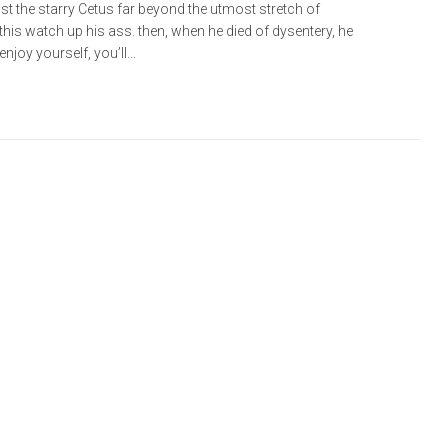
t the starry Cetus far beyond the utmost stretch of
 this watch up his ass. then, when he died of dysentery, he
joy yourself, you’ll...