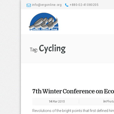
info@ergonline.org
+880-02-41080205
Cycling
Tag:
7th Winter Conference on Ec
14
Mar 2015
in
Phot
Revolutions of the bright points that first defined h