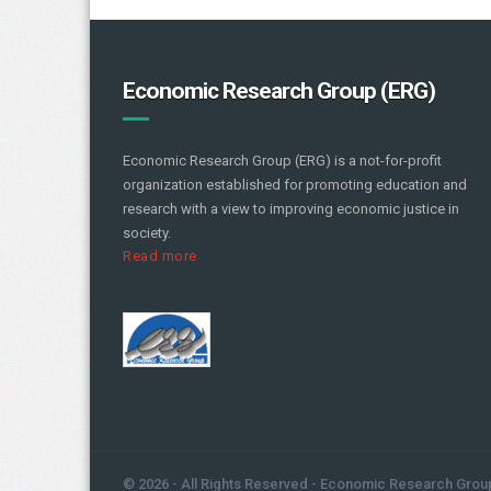
Economic Research Group (ERG)
Economic Research Group (ERG) is a not-for-profit
organization established for promoting education and
research with a view to improving economic justice in
society.
Read more
© 2026 - All Rights Reserved - Economic Research Grou