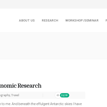
ABOUT US
RESEARCH
WORKSHOP/SEMINAR
onomic Research
ography
,
Travel
3279
im to me. And beneath the effulgent Antarctic skies I have