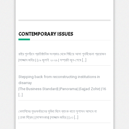
CONTEMPORARY ISSUES
রাষ্ট্র পুনর্গঠনে প্রাতিষ্ঠানিক সংস্কার থেকে পিছিয়ে আসা পুনর্বিবেচনা প্রয়োজন
|সাজ্জাদ জহির | |১৯ জুলাই ২০২৬ | সম্প্রতি জুন-শেষে
[…]
Stepping back from reconstructing institutions in
disarray
|The Business Standard| |Panorama| |Sajjad Zohir| |16
[…]
খেলাপিদের পুনঃঅর্থায়নের সুবিধা দিলে ব্যাংক খাতে সুশাসন আসবে না
| ঢাকা স্ট্রিম | |সাক্ষাৎকার| |সাজ্জাদ জহির | |১৩
[…]