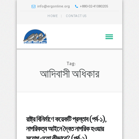
info@ergonline.org
+880-02-41080205
HOME
CONTACT US
Tag:
আদিবাসী অধিকার
রাষ্ট্র বিনির্মাণে কয়েকটি প্রস্তাব (পর্ব-১),
নাগরিকত্ব আইনে দ্বৈত নাগরিক হওয়ার
সুযোগ এলো কীভাবে? (পর্ব-২)