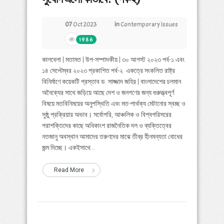
07
Oct 2023
in
Contemporary Issues
1986
কালবেলা | মতামত | উপ-সম্পাদকীয় | ৩০ আগস্ট ২০২৩ পর্ব-১ এবং
১৪ সেপ্টেম্বর ২০২৩ প্রকাশিত পর্ব-২ একত্রে সংকলিত রাষ্ট্র
বিনির্মাণে কয়েকটি প্রস্তাব ড. সাজ্জাদ জহির | বাংলাদেশের চলমান
অনৈক্যের সাথে জড়িয়ে আছে দেশ ও জনগণের জন্য গুরুত্ত্বপূর্ণ
বিষয়ে মতবিনিময়ের অনুপস্থিতি এবং মত-পার্থক্য মেটানোর স্বচ্ছ ও
সুষ্ঠু প্রক্রিয়ার অভাব। সর্বোপরি, আঞ্চলিক ও বিশ্বপরিসরের
পরাশক্তিদের কাছে অধিকাংশ রাজনৈতিক দল ও ব্যক্তিত্বের
নতজানু অবস্থান আমাদের তরুণদের মাঝে তীব্র হীনমন্যতা বোধের
জন্ম দিচ্ছে। একইসাথে...
Read More