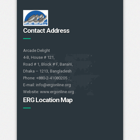
Contact Address
Arcade Delight
4-B, House # 121,
Road # 1, Block # F, Banani,
Dhaka – 1213, Bangladesh
Phone: +880-2-41080205
E-mail: info@ergonline.org
Website: www.ergonline.org
ERG Location Map