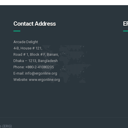
Contact Address
E
Arcade Delight
4-B, House # 121,
Road # 1, Block # F, Banani,
Dhaka – 1213, Bangladesh
Phone: +880-2-41080205
E-mail: info@ergonline.org
Website: www.ergonline.org
p (ERG)