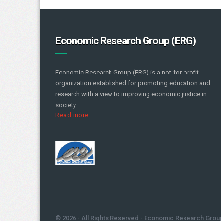
Economic Research Group (ERG)
Economic Research Group (ERG) is a not-for-profit
organization established for promoting education and
research with a view to improving economic justice in
society.
Read more
© 2026 - All Rights Reserved - Economic Research Grou