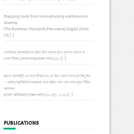
Stepping back from reconstructing institutions in
disarray
|The Business Standard| |Panorama| |Sajjad Zohir|
|16
[…]
খেলাপিদের পুনঃঅর্থায়নের সুবিধা দিলে ব্যাংক খাতে সুশাসন আসবে না
| ঢাকা স্ট্রিম | |সাক্ষাৎকার| |সাজ্জাদ জহির | |১৩
[…]
ব্যাংক অ্যাকাউন্ট এর সাথে টিআইএন-কে বেঁধে দেয়ার ভালো-মন্দ কিছু দিক
– ব্যক্তি/প্রতিষ্ঠানিক স্বৈরাচার থেকে মুক্তি পেতে হলে সনদ-মুক্ত নীতির
প্রয়োজন
|বাজেট প্রতিক্রিয়া| |সাজ্জাদ জহির | |২২ জুন, ২০২৬ |
[…]
PUBLICATIONS