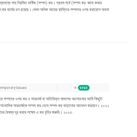
্য পায় নিয়মিত বার্ষিক (সম্পদ) কর। প্রথম পর্বে (সম্পদ কর: জানা কথার
ে কর ধার্যের চল রয়েছে। যেমন অধিক আয়ের ব্যক্তির সম্পদের ওপর করারোপ অথবা
emporary Issues
4740
িন ধরে সম্পদের ওপর কর ও সারচার্জ বা অতিরিক্ত মাশুলের আলোচনায় আমি কিছুটা
িষ্ট সাংবাদিক সারচার্জকে সম্পদ কর ভেবে সম্পদ কর বাড়ানোর আবেদন করছেন। ২০২২
 বৈষম্য দূর করার লক্ষ্যে এ কর বৃদ্ধি জরুরি। ২০২৩...