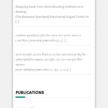
Stepping back from reconstructing institutions in
disarray
|The Business Standard| |Panorama| |Sajjad Zohir| |16
[…]
খেলাপিদের পুনঃঅর্থায়নের সুবিধা দিলে ব্যাংক খাতে সুশাসন আসবে না
| ঢাকা স্ট্রিম | |সাক্ষাৎকার| |সাজ্জাদ জহির | |১৩
[…]
ব্যাংক অ্যাকাউন্ট এর সাথে টিআইএন-কে বেঁধে দেয়ার ভালো-মন্দ কিছু দিক –
ব্যক্তি/প্রতিষ্ঠানিক স্বৈরাচার থেকে মুক্তি পেতে হলে সনদ-মুক্ত নীতির
প্রয়োজন
|বাজেট প্রতিক্রিয়া| |সাজ্জাদ জহির | |২২ জুন, ২০২৬ |
[…]
PUBLICATIONS