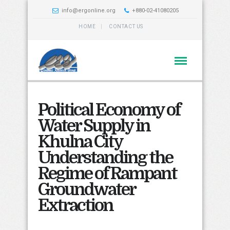
info@ergonline.org
+880-02-41080205
HOME
CONTACT US
Political Economy of
Water Supply in
Khulna City
Understanding the
Regime of Rampant
Groundwater
Extraction