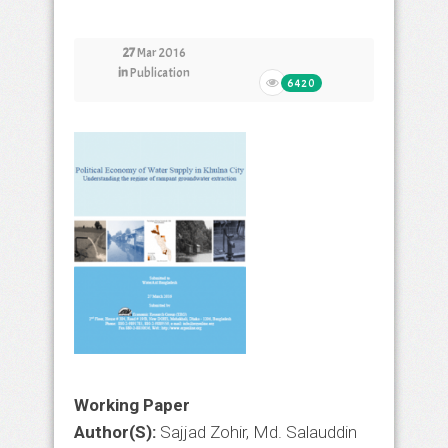
27
Mar 2016
in
Publication
6420
Working Paper
Author(S)
:
Sajjad Zohir, Md. Salauddin