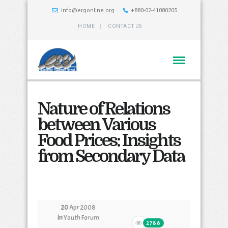
info@ergonline.org
+880-02-41080205
HOME
CONTACT US
Nature of Relations
between Various
Food Prices: Insights
from Secondary Data
20
Apr 2008
in
Youth Forum
2786