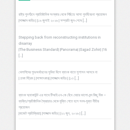
রাষ্ট্র পুনর্গঠনে প্রাতিষ্ঠানিক সংস্কার থেকে পিছিয়ে আসা পুনর্বিবেচনা প্রয়োজন
|সাজ্জাদ জহির | |১৯ জুলাই ২০২৬ | সম্প্রতি জুন-শেষে
[…]
Stepping back from reconstructing institutions in
disarray
|The Business Standard| |Panorama| |Sajjad Zohir| |16
[…]
খেলাপিদের পুনঃঅর্থায়নের সুবিধা দিলে ব্যাংক খাতে সুশাসন আসবে না
| ঢাকা স্ট্রিম | |সাক্ষাৎকার| |সাজ্জাদ জহির | |১৩
[…]
ব্যাংক অ্যাকাউন্ট এর সাথে টিআইএন-কে বেঁধে দেয়ার ভালো-মন্দ কিছু দিক –
ব্যক্তি/প্রতিষ্ঠানিক স্বৈরাচার থেকে মুক্তি পেতে হলে সনদ-মুক্ত নীতির
প্রয়োজন
|বাজেট প্রতিক্রিয়া| |সাজ্জাদ জহির | |২২ জুন, ২০২৬ |
[…]