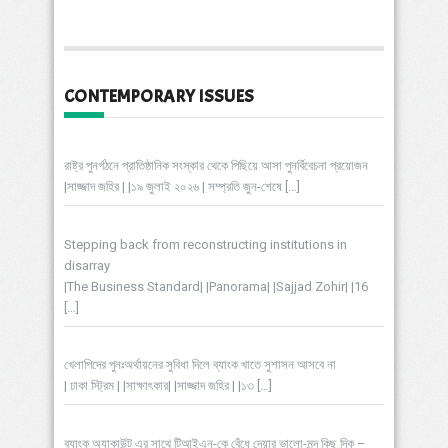
CONTEMPORARY ISSUES
রাষ্ট্র পুনর্গঠনে প্রাতিষ্ঠানিক সংস্কার থেকে পিছিয়ে আসা পুনর্বিবেচনা প্রয়োজন
|সাজ্জাদ জহির | |১৯ জুলাই ২০২৬ | সম্প্রতি জুন-শেষে
[…]
Stepping back from reconstructing institutions in
disarray
|The Business Standard| |Panorama| |Sajjad Zohir| |16
[…]
খেলাপিদের পুনঃঅর্থায়নের সুবিধা দিলে ব্যাংক খাতে সুশাসন আসবে না
| ঢাকা স্ট্রিম | |সাক্ষাৎকার| |সাজ্জাদ জহির | |১৩
[…]
ব্যাংক অ্যাকাউন্ট এর সাথে টিআইএন-কে বেঁধে দেয়ার ভালো-মন্দ কিছু দিক –