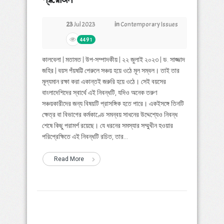
23
Jul 2023
in
Contemporary Issues
4491
কালবেলা | মতামত | উপ-সম্পাদকীয় | ২২ জুলাই ২০২৩ | ড. সাজ্জাদ
জহির | বয়স পঁয়ষট্টি পেরুলে সঞ্চয় হয়ে ওঠে মূল সম্বল। তাই তার
মূল্যমান রক্ষা করা একান্তই জরুরি হয়ে ওঠে। সেই বয়সের
বাংলাদেশিদের স্বার্থে এই নিবন্ধটি, যদিও অনেক তরুণ
সঞ্চয়কারীদের জন্য বিষয়টি প্রাসঙ্গিক হতে পারে। একইসঙ্গে তিনটি
ক্ষেত্র বা বিভাগের কর্মকাণ্ডে সমন্বয় সাধনের উদ্দেশ্যেও নিবন্ধ
শেষে কিছু পরামর্শ রয়েছে। যে ধরনের সমস্যার সম্মুখীন হওয়ার
পরিপ্রেক্ষিতে এই নিবন্ধটি রচিত, তার...
Read More