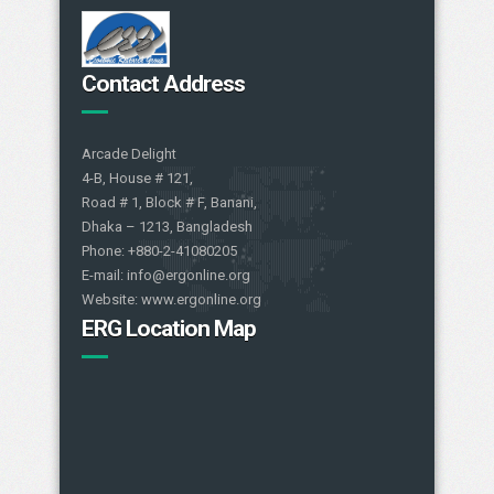
Contact Address
Arcade Delight
4-B, House # 121,
Road # 1, Block # F, Banani,
Dhaka – 1213, Bangladesh
Phone: +880-2-41080205
E-mail: info@ergonline.org
Website: www.ergonline.org
ERG Location Map