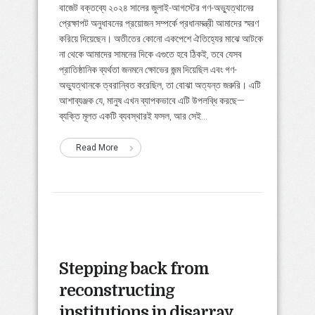
বাজেট বক্তব্যে ২০২৪ সালের জুলাই-আগস্টের গণ-অভ্যুত্থানের
প্রেক্ষাপট অনুধাবনের প্রয়োজন সম্পর্কে প্রধানমন্ত্রী আমাদের স্মরণ
করিয়ে দিয়েছেন। অতীতের কোনো একপেশে ঐতিহ্যের মাঝে আটকে
না থেকে আমাদের সামনের দিকে এগুতে হবে ঠিকই, তবে যেসব
প্রাতিষ্ঠানিক ব্যর্থতা জনমনে ক্ষোভের জন্ম দিয়েছিল এবং গণ-
অভ্যুত্থানকে ত্বরান্বিত করেছিল, তা বোঝা অত্যন্ত জরুরি। এটি
আশাব্যঞ্জক যে, মানুষ এখন ব্যাপকভাবে এটি উপলব্ধি করছে—
ব্যক্তি মূলত একটি ব্যবস্থারই ফসল, আর সেই...
Read More
Stepping back from
reconstructing
institutions in disarray