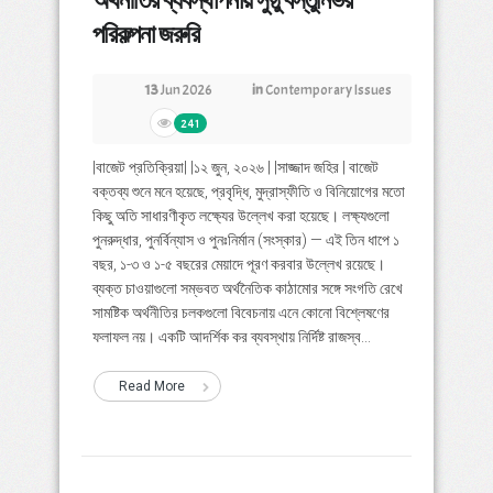
অর্থনীতির ব্যবস্থাপনায় সুষ্ঠু বস্তুনির্ভর
পরিকল্পনা জরুরি
13
Jun 2026
in
Contemporary Issues
241
|বাজেট প্রতিক্রিয়া| |১২ জুন, ২০২৬ | |সাজ্জাদ জহির | বাজেট
বক্তব্য শুনে মনে হয়েছে, প্রবৃদ্ধি, মুদ্রাস্ফীতি ও বিনিয়োগের মতো
কিছু অতি সাধারণীকৃত লক্ষ্যের উল্লেখ করা হয়েছে। লক্ষ্যগুলো
পুনরুদ্ধার, পুনর্বিন্যাস ও পুনঃনির্মান (সংস্কার) — এই তিন ধাপে ১
বছর, ১-৩ ও ১-৫ বছরের মেয়াদে পূরণ করবার উল্লেখ রয়েছে।
ব্যক্ত চাওয়াগুলো সম্ভবত অর্থনৈতিক কাঠামোর সঙ্গে সংগতি রেখে
সামষ্টিক অর্থনীতির চলকগুলো বিবেচনায় এনে কোনো বিশ্লেষণের
ফলাফল নয়। একটি আদর্শিক কর ব্যবস্থায় নির্দিষ্ট রাজস্ব...
Read More