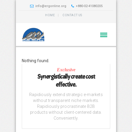
info@ergonline.org
+880-02-41080205
HOME
CONTACT US
Nothing found.
Exclusive
Synergistically create cost
effective.
Rapidiously extend strategic e-markets
without transparent niche markets.
Rapidiously procrastinate B2B
products without client-centered data.
Conveniently.