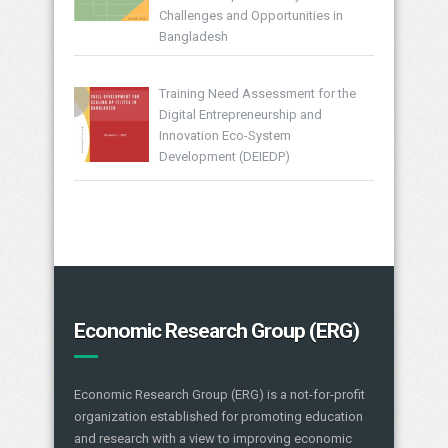
Challenges and Opportunities in
Bangladesh
Training Need Assessment for the
Digital Entrepreneurship and
Innovation Eco-System
Development (DEIEDP)
Economic Research Group (ERG)
Economic Research Group (ERG) is a not-for-profit
organization established for promoting education
and research with a view to improving economic