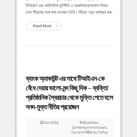
বিনিয়োগ এবং অর্থনৈতিক কূটনীতি ও আঞ্চলিকযোগাযোগ বিষয়ে
ঢাকা স্ট্রিমের সঙ্গে কথা বলেছেন তিনি। স্ট্রিম: নতুন অর্থবছর শুরু...
Read More
ব্যাংক অ্যাকাউন্ট এর সাথে টিআইএন-কে
বেঁধে দেয়ার ভালো-মন্দ কিছু দিক – ব্যক্তি/
প্রতিষ্ঠানিক স্বৈরাচার থেকে মুক্তি পেতে হলে
সনদ-মুক্ত নীতির প্রয়োজন
22
Jun 2026
in
Business
,
Contemporary Issues
,
Current Affaires
,
Policy