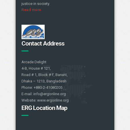
justice in society.
Read more
Contact Address
Arcade Delight
4-B, House # 121,
Road # 1, Block # F, Banani,
Dhaka – 1213, Bangladesh
Phone: +880-2-41080205
E-mail: info@ergonline.org
Website: www.ergonline.org
ERG Location Map