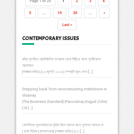
Page 1 of 25
1
2
3
4
5
...
10
20
...
»
Last »
CONTEMPORARY ISSUES
রাষ্ট্র পুনর্গঠনে প্রাতিষ্ঠানিক সংস্কার থেকে পিছিয়ে আসা পুনর্বিবেচনা
প্রয়োজন
|সাজ্জাদ জহির | |১৯ জুলাই ২০২৬ | সম্প্রতি জুন-শেষে
[…]
Stepping back from reconstructing institutions in
disarray
|The Business Standard| |Panorama| |Sajjad Zohir|
|16
[…]
খেলাপিদের পুনঃঅর্থায়নের সুবিধা দিলে ব্যাংক খাতে সুশাসন আসবে না
| ঢাকা স্ট্রিম | |সাক্ষাৎকার| |সাজ্জাদ জহির | |১৩
[…]