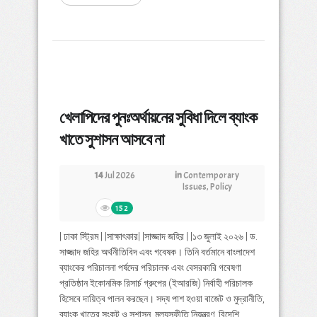
খেলাপিদের পুনঃঅর্থায়নের সুবিধা দিলে ব্যাংক
খাতে সুশাসন আসবে না
14
Jul 2026
in
Contemporary
Issues
,
Policy
152
| ঢাকা স্ট্রিম | |সাক্ষাৎকার| |সাজ্জাদ জহির | |১৩ জুলাই ২০২৬ | ড.
সাজ্জাদ জহির অর্থনীতিবিদ এবং গবেষক। তিনি বর্তমানে বাংলাদেশ
ব্যাংকের পরিচালনা পর্ষদের পরিচালক এবং বেসরকারি গবেষণা
প্রতিষ্ঠান ইকোনমিক রিসার্চ গ্রুপের (ইআরজি) নির্বাহী পরিচালক
হিসেবে দায়িত্ব পালন করছেন। সদ্য পাশ হওয়া বাজেট ও মুদ্রানীতি,
ব্যাংক খাতের সংকট ও সুশাসন, মূল্যস্ফীতি নিয়ন্ত্রণ, বিদেশি